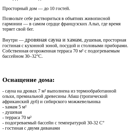
Просторный дом — до 10 гостей.
Позвольте себе раствориться в объятиях живописной
гармонии — в самом сердце французских Альп, где время
теряет свой бег.
дровяная сауна и хамам
Внутри —
, душевая, просторная
гостиная с кухонной зоной, посудой и столовыми приборами.
Собственная огороженная терраса 70 м² с подогреваемым
бассейном 30–32°C.
Оснащение дома:
- сауна на дровах 7 м² выполнена из термообработанной
ольхи, премиальной древесины Абаш (тропический
африканский дуб) и сибирского можжевельника
- хамам 5 м²
- душевая
- терраса 70 м²
- подогреваемый бассейн с температурой 30-32 С°
- гостиная с двумя диванами