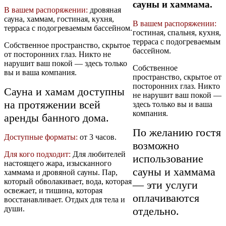
сауны и хаммама.
В вашем распоряжении:
дровяная
сауна, хаммам, гостиная, кухня,
В вашем распоряжении:
терраса с подогреваемым бассейном.
гостиная, спальня, кухня,
терраса с подогреваемым
Собственное пространство, скрытое
бассейном.
от посторонних глаз. Никто не
нарушит ваш покой — здесь только
Собственное
вы и ваша компания.
пространство, скрытое от
посторонних глаз. Никто
Сауна и хамам доступны
не нарушит ваш покой —
на протяжении всей
здесь только вы и ваша
компания.
аренды банного дома.
По желанию гостя
Доступные форматы:
от 3 часов.
возможно
Для кого подходит:
Для любителей
использование
настоящего жара, изысканного
сауны и хаммама
хаммама и дровяной сауны. Пар,
который обволакивает, вода, которая
— эти услуги
освежает, и тишина, которая
оплачиваются
восстанавливает. Отдых для тела и
души.
отдельно.