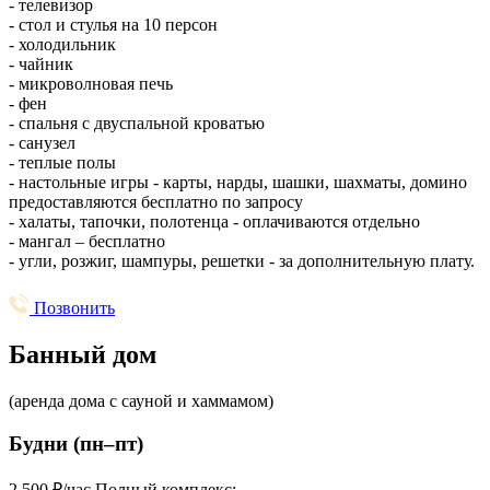
- телевизор
- стол и стулья на 10 персон
- холодильник
- чайник
- микроволновая печь
- фен
- спальня с двуспальной кроватью
- санузел
- теплые полы
- настольные игры - карты, нарды, шашки, шахматы, домино
предоставляются бесплатно по запросу
- халаты, тапочки, полотенца - оплачиваются отдельно
- мангал – бесплатно
- угли, розжиг, шампуры, решетки - за дополнительную плату.
Позвонить
Банный дом
(аренда дома с сауной и хаммамом)
Будни (пн–пт)
2 500
₽/час
Полный комплекс: