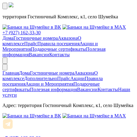
территория Гостиничный Комплекс, к1, село Шумейка
+7 (927) 162-33-30
Дома
Гостиничные номера
Аквазона
О
комплексе
Прайс
Правила посещения
Акции и
Мероприятия
Подарочные сертификаты
Полезная
информация
Вакансии
Контакты
Главная
Дома
Гостиничные номера
Аквазона
О
комплексе
Дополнительно
Прайс
Акции
Правила
посещения
Акции и Мероприятия
Подарочные
сертификаты
Полезная информация
Вакансии
Контакты
Наши
услуги
Адрес: территория Гостиничный Комплекс, к1, село Шумейка